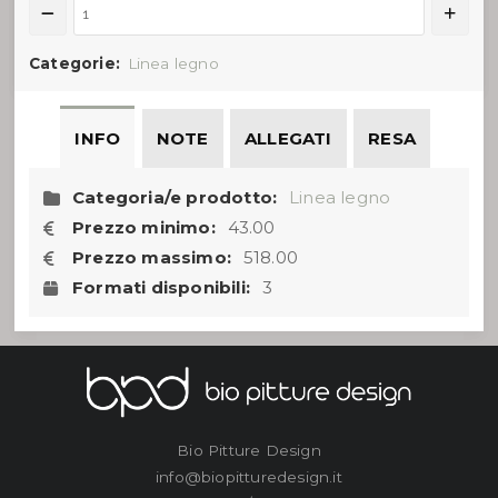
Impenetrabile
San
Categorie:
Linea legno
Giovannni
quantità
INFO
NOTE
ALLEGATI
RESA
Categoria/e prodotto:
Linea legno
Prezzo minimo:
43.00
Prezzo massimo:
518.00
Formati disponibili:
3
Bio Pitture Design
info@biopitturedesign.it