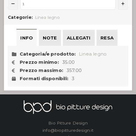
Charles
Le
Categorie:
Linea legno
Roi
–
Antitarlo
INFO
NOTE
ALLEGATI
RESA
quantità
Categoria/e prodotto:
Linea legno
Prezzo minimo:
35.00
Prezzo massimo:
357.00
Formati disponibili:
3
Bio Pitture Design
info@biopitturedesign.it